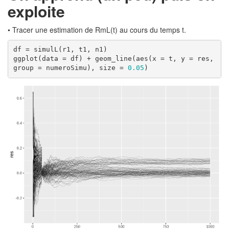
exploite
• Tracer une estimation de RmL(t) au cours du temps t.
df = simulL(r1, t1, n1)

ggplot(data = df) + geom_line(aes(x = t, y = res, 
group = numeroSimu), size = 
0.05
)