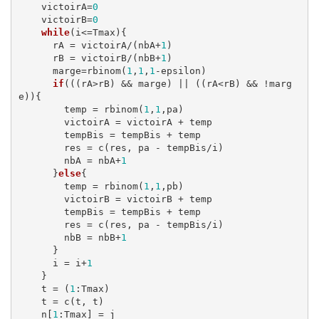
    victoirA=
0
    victoirB=
0
while
(i<=Tmax){

      rA = victoirA/(nbA+
1
)

      rB = victoirB/(nbB+
1
)

      marge=rbinom(
1
,
1
,
1
-epsilon)

if
(((rA>rB) && marge) || ((rA<rB) && !marg
e)){

        temp = rbinom(
1
,
1
,pa)

        victoirA = victoirA + temp

        tempBis = tempBis + temp

        res = c(res, pa - tempBis/i)

        nbA = nbA+
1
      }
else
{

        temp = rbinom(
1
,
1
,pb)

        victoirB = victoirB + temp

        tempBis = tempBis + temp

        res = c(res, pa - tempBis/i)

        nbB = nbB+
1
      }

      i = i+
1
    }

    t = (
1
:Tmax)

    t = c(t, t)

    n[
1
:Tmax] = j
