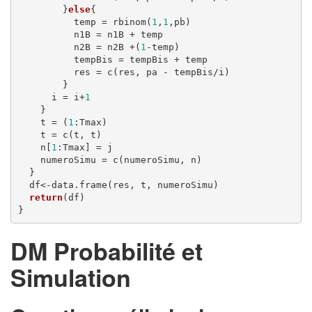
        }
else
{

          temp = rbinom(
1
,
1
,pb)

          n1B = n1B + temp

          n2B = n2B +(
1
-temp)

          tempBis = tempBis + temp

          res = c(res, pa - tempBis/i)

        }

      i = i+
1
    }

    t = (
1
:Tmax)

    t = c(t, t)

    n[
1
:Tmax] = j

    numeroSimu = c(numeroSimu, n)

  }

  df<-data.frame(res, t, numeroSimu)

return
(df)

}
DM Probabilité et
Simulation