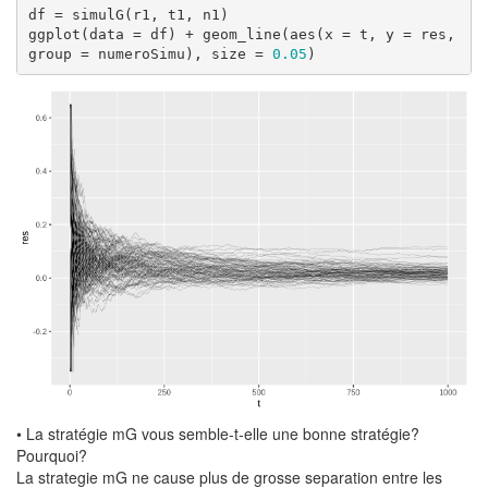
df = simulG(r1, t1, n1)

ggplot(data = df) + geom_line(aes(x = t, y = res, 
group = numeroSimu), size = 
0.05
)
• La stratégie mG vous semble-t-elle une bonne stratégie?
Pourquoi?
La strategie mG ne cause plus de grosse separation entre les