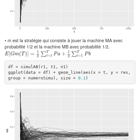
• m est la stratégie qui consiste à jouer la machine MA avec
probabilité 1/2 et la machine MB avec probabilité 1/2.
1
1
T
T
E
[
G
[
m
(
T
(
)
]
=
)
1
]
2
=
∑
i
=
1
T
P
a
+
1
2
∑
i
=
+
1
T
P
b
∑
∑
E
G
m
T
P
a
P
b
=
1
=
1
2
2
i
i
df = simulAB(r1, t1, n1)

ggplot(data = df) + geom_line(aes(x = t, y = res, 
group = numeroSimu), size = 
0.1
)