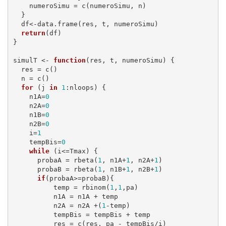
    numeroSimu = c(numeroSimu, n)

  }

  df<-data.frame(res, t, numeroSimu)

return
(df)

}

simulT <- 
function
(res, t, numeroSimu) {

  res = c()

  n = c()

for
 (j 
in
1
:nloops) {

    n1A=
0
    n2A=
0
    n1B=
0
    n2B=
0
    i=
1
    tempBis=
0
while
 (i<=Tmax) {

      probaA = rbeta(
1
, n1A+
1
, n2A+
1
)

      probaB = rbeta(
1
, n1B+
1
, n2B+
1
)

if
(probaA>=probaB){

          temp = rbinom(
1
,
1
,pa)

          n1A = n1A + temp

          n2A = n2A +(
1
-temp)

          tempBis = tempBis + temp

          res = c(res, pa - tempBis/i)
