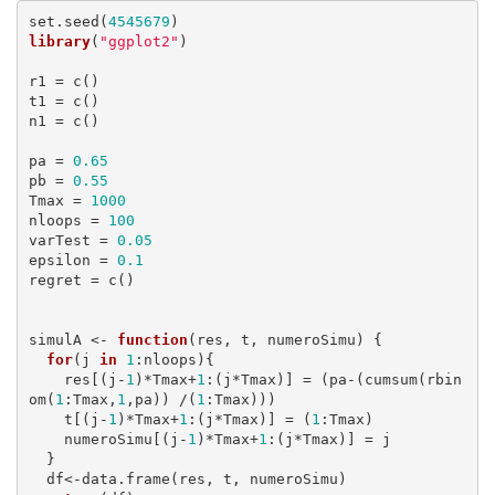
set.seed(
4545679
library
(
"ggplot2"
)

r1 = c()

t1 = c()

n1 = c()

pa = 
0.65
pb = 
0.55
Tmax = 
1000
nloops = 
100
varTest = 
0.05
epsilon = 
0.1
regret = c()

simulA <- 
function
(res, t, numeroSimu) {

for
(j 
in
1
:nloops){

    res[(j-
1
)*Tmax+
1
:(j*Tmax)] = (pa-(cumsum(rbin
om(
1
:Tmax,
1
,pa)) /(
1
:Tmax)))

    t[(j-
1
)*Tmax+
1
:(j*Tmax)] = (
1
:Tmax)

    numeroSimu[(j-
1
)*Tmax+
1
:(j*Tmax)] = j

  }

  df<-data.frame(res, t, numeroSimu)
