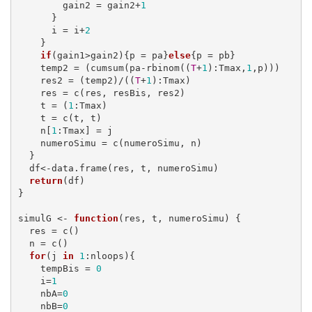
        gain2 = gain2+
1
      }

      i = i+
2
    }

if
(gain1>gain2){p = pa}
else
{p = pb}

    temp2 = (cumsum(pa-rbinom((
T
+
1
):Tmax,
1
,p)))

    res2 = (temp2)/((
T
+
1
):Tmax)

    res = c(res, resBis, res2)

    t = (
1
:Tmax)

    t = c(t, t)

    n[
1
:Tmax] = j

    numeroSimu = c(numeroSimu, n)

  }

  df<-data.frame(res, t, numeroSimu)

return
(df)

}

simulG <- 
function
(res, t, numeroSimu) {

  res = c()

  n = c()

for
(j 
in
1
:nloops){

    tempBis = 
0
    i=
1
    nbA=
0
    nbB=
0