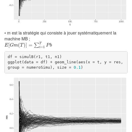
• m est la stratégie qui consiste à jouer systématiquement la
machine MB ;
T
E
[
G
[
m
(
T
(
)
]
=
)
∑
]
i
=
=
1
T
P
b
∑
E
G
m
T
P
b
=
1
i
df = simulB(r1, t1, n1)

ggplot(data = df) + geom_line(aes(x = t, y = res, 
group = numeroSimu), size = 
0.1
)