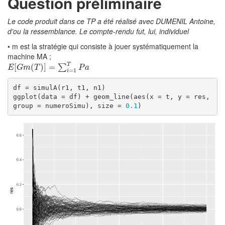
Question préliminaire
Le code produit dans ce TP a été réalisé avec DUMENIL Antoine,
d’ou la ressemblance. Le compte-rendu fut, lui, individuel
• m est la stratégie qui consiste à jouer systématiquement la
machine MA ;
T
E
[
G
[
m
(
T
(
)
]
=
)
∑
]
i
=
=
1
T
P
a
∑
E
G
m
T
P
a
=
1
i
df = simulA(r1, t1, n1)

ggplot(data = df) + geom_line(aes(x = t, y = res, 
group = numeroSimu), size = 
0.1
)