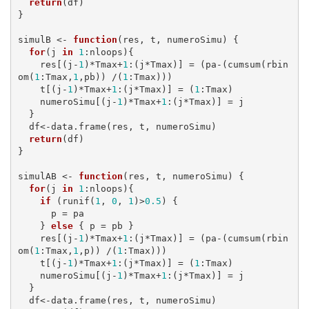
return
(df)

}

simulB <- 
function
(res, t, numeroSimu) {

for
(j 
in
1
:nloops){

    res[(j-
1
)*Tmax+
1
:(j*Tmax)] = (pa-(cumsum(rbin
om(
1
:Tmax,
1
,pb)) /(
1
:Tmax)))

    t[(j-
1
)*Tmax+
1
:(j*Tmax)] = (
1
:Tmax)

    numeroSimu[(j-
1
)*Tmax+
1
:(j*Tmax)] = j

  }

  df<-data.frame(res, t, numeroSimu)

return
(df)

}

simulAB <- 
function
(res, t, numeroSimu) {

for
(j 
in
1
:nloops){

if
 (runif(
1
, 
0
, 
1
)>
0.5
) {

      p = pa

    } 
else
 { p = pb }

    res[(j-
1
)*Tmax+
1
:(j*Tmax)] = (pa-(cumsum(rbin
om(
1
:Tmax,
1
,p)) /(
1
:Tmax)))

    t[(j-
1
)*Tmax+
1
:(j*Tmax)] = (
1
:Tmax)

    numeroSimu[(j-
1
)*Tmax+
1
:(j*Tmax)] = j

  }

  df<-data.frame(res, t, numeroSimu)
