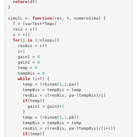
return
(df)

}

simulL <- 
function
(res, t, numeroSimu) {

T
 = (varTest*Tmax)

  res2 = c()

  n = c()

for
(j 
in
1
:nloops){

    resBis = c()

    i=
1
    gain1 = 
0
    gain2 = 
0
    temp = 
0
    tempBis = 
0
while
 (i<
T
) {

      temp = (rbinom(
1
,
1
,pa))

      tempBis = tempBis + temp

      resBis = c(resBis, pa-(tempBis)/i)

if
(temp){

        gain1 = gain1+
1
      }

      temp = (rbinom(
1
,
1
,pb))

      tempBis = tempBis + temp

      resBis = c(resBis, pa-(tempBis)/(i+
1
))

if
(temp){
